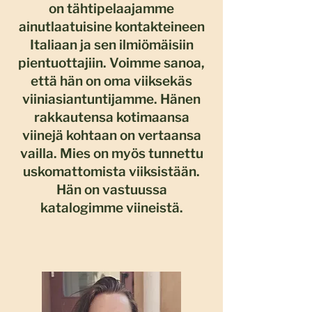
on tähtipelaajamme
ainutlaatuisine kontakteineen
Italiaan ja sen ilmiömäisiin
pientuottajiin. Voimme sanoa,
että hän on oma viiksekäs
viiniasiantuntijamme. Hänen
rakkautensa kotimaansa
viinejä kohtaan on vertaansa
vailla. Mies on myös tunnettu
uskomattomista viiksistään.
Hän on vastuussa
katalogimme viineistä.