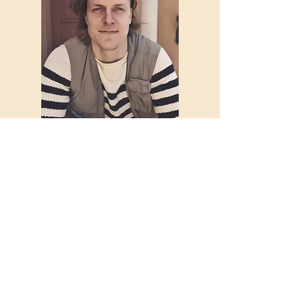
Tervehdi Joonas Vanhasta. Hän
on paatunut kulinaristi, joka
tunnetaan loputtomasta
ruokahalustaan sekä joskus
jopa liian innokkaista
visioistaan. Intohimona ruoka,
viini ja urheilu. Hän on